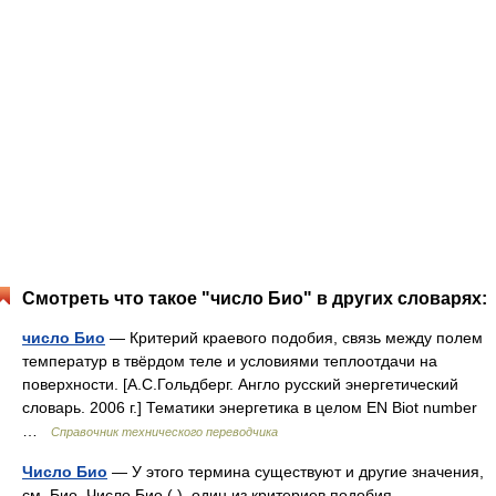
Смотреть что такое "число Био" в других словарях:
число Био
— Критерий краевого подобия, связь между полем
температур в твёрдом теле и условиями теплоотдачи на
поверхности. [А.С.Гольдберг. Англо русский энергетический
словарь. 2006 г.] Тематики энергетика в целом EN Biot number
…
Справочник технического переводчика
Число Био
— У этого термина существуют и другие значения,
см. Био. Число Био ( ) один из критериев подобия