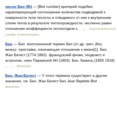
число Био (Bi)
— [Biot number] критерий подобия,
характеризующий соотношение количества подводимой к
поверхности тела теплоты и отводимого от нее к внутренним
слоям тепла в результате теплопроводности; численно равен
отношению коэффициента теплоотдачи к… …
Энциклопедический
словарь по металлургии
Био
— Био многозначный термин Био (от др. греч. βίος
жизнь) приставка, означающая отношение к жизни[1]. Био,
Жан Батист (1774 1862) французский физик, геодезист и
астроном, член Парижской АН (1803). Био, Камиль (1850 1918)
… …
Википедия
Био, Жан-Батист
— У этого термина существуют и другие
значения, см. Био. Жан Батист Био Jean Baptiste Biot …
Википедия